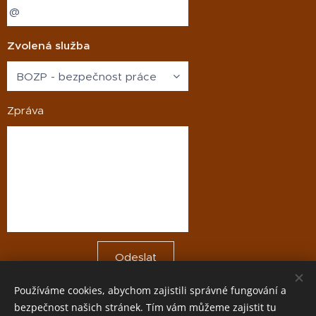
přestože
se tyto
prostředky
Zvolená služba
vyskytují
téměř ve
všech
společnostech
Zpráva
– ať už v
menším
nebo...
Odeslat
Používáme cookies, abychom zajistili správné fungování a
bezpečnost našich stránek. Tím vám můžeme zajistit tu