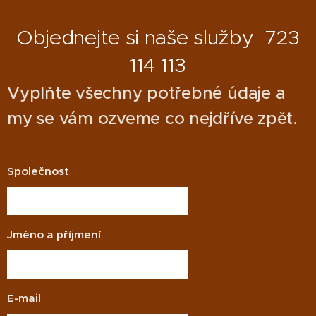
Existuje
pokud jde
spotřebičů,
a
několik
o práci s
el. ručního
zastřeného
Objednejte si naše služby 723
typů
chemikáliemi.
nářadí,
zprostředkování
hasících
114 113
tlakových
zaměstnání
přístrojů, z
nádob,
nichž
Vyplňte všechny potřebné údaje a
plynových
každý je
zařízení,
my se vám ozveme co nejdříve zpět.
vhodný
hasicích
pro jiné
přístrojů,
typy
hydrantů
požárů.
Společnost
apod., ale
stále se
nějak
pozapomíná
Jméno a příjmení
na
pravidelné
kontroly
regálů a
E-mail
žebříků,