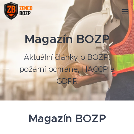
Magazín BOZP
Aktuální články o BOZP,
požární ochraně, HACCP a
GDPR
Magazín BOZP