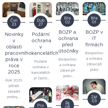
Bře
Bře
Čvn
Dub
02
01
23
27
BOZP a
BOZP v
Novinky
Požární
ochrana
IT
v
ochrana
před
firmách
oblasti
v
útočníky
pracovního
kancelářích
Bezpečnost
a ochrana
práva v
Bezpečnost
Požární
zdraví při
a ochrana
roce
ochrana v
práci
zdraví při
2025
kancelářích
(BOZP) je
práci
je často
Rok 2025
téma,
(BOZP) se
podceňovaná.
přináší
které si
obvykle
Přitom i v
zásadní
mnohé IT
zaměřuje
běžném
změny v
Zář
firmy
na
kancelářském
03
pracovním
často
Říj
prevenci
Pro
provozu
08
právu,