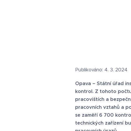
Publikováno: 4. 3. 2024
Opava – Státní úřad in
kontrol. Z tohoto poč
pracovištích a bezpečn
pracovních vztahů a po
se zaměří 6 700 kontro
technických zařízení b
pracovních úrazů.