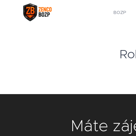
BOZP
Ro
Máte záj