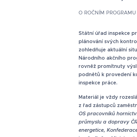
O ROČNÍM PROGRAMU 
Státní úřad inspekce pr
plánování svých kontro
zohledňuje aktuální sit
Národního akčního prog
rovněž promítnuty výsl
podnětů k provedení ko
inspekce práce.
Materiál je vždy rozes
z řad zástupců zaměs
OS pracovníků hornictv
průmyslu a dopravy ČR,
energetice, Konfederac