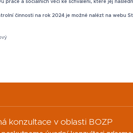
u práce a sociálních věcí ke schválení, které jej následn
rolní činnosti na rok 2024 je možné nalézt na webu S
kový
ná konzultace v oblasti BOZP