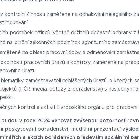
 v kontrolní činnosti zaměřené na odhalování nelegálního z
středkování.
ích podmínek cizinců, včetně držitelů dočasné ochrany z U
né na plnění zákonných podmínek agenturního zaměstnává
 zaměřené na oblast pracovní doby a odměňování zaměstna
a okolností pracovních úrazů a kontroly zaměřené na prac
racovního úrazu.
blematiky zaměstnavateli nehlášených úrazů, o kterých s
subjektů (PČR, média, dotazy z poradenství) s následným
pekci.
ečných kontrol a aktivit Evropského orgánu pro pracovní z
 budou v roce 2024 věnovat zvýšenou pozornost rovn
m poskytování poradenství, mediální prezentací výsledk
minářích a akcích pořádaných především sociálními par