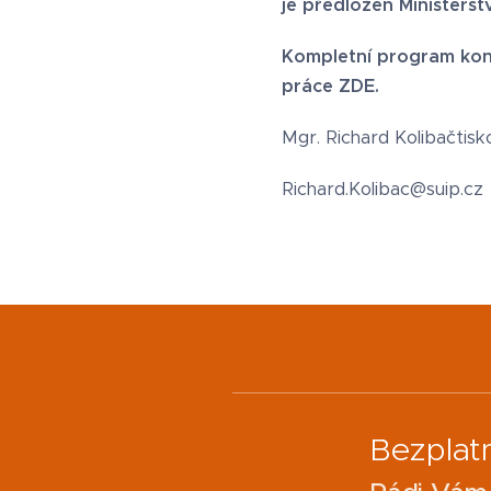
je předložen Ministerstv
Kompletní program kont
práce ZDE.
Mgr. Richard Kolibačtis
Richard.Kolibac@suip.cz
Bezplat