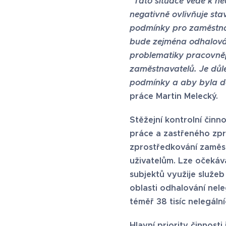
"Tato situace vede k ne
negativně ovlivňuje sta
podmínky pro zaměstnan
bude zejména odhalován
problematiky pracovněp
zaměstnavatelů. Je důle
podmínky a aby byla do
práce Martin Melecký.
Stěžejní kontrolní činn
práce a zastřeného zpr
zprostředkování zaměst
uživatelům. Lze očekáv
subjektů využije služeb
oblasti odhalování nele
téměř 38 tisíc nelegál
Hlavní priority činnost