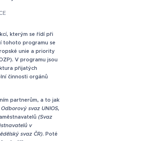
CE
í, kterým se řídí při
ání tohoto programu se
ropské unie a priority
BOZP). V programu jsou
ktura přijatých
lní činnosti orgánů
ním partnerům, a to jak
 Odborový svaz UNIOS,
zaměstnavatelů
(Svaz
stnavatelů v
ědělský svaz ČR)
. Poté