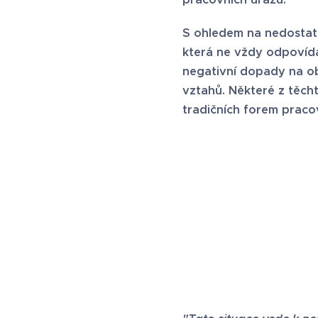
S ohledem na nedostatek
která ne vždy odpovídá 
negativní dopady na ob
vztahů. Některé z těch
tradičních forem praco