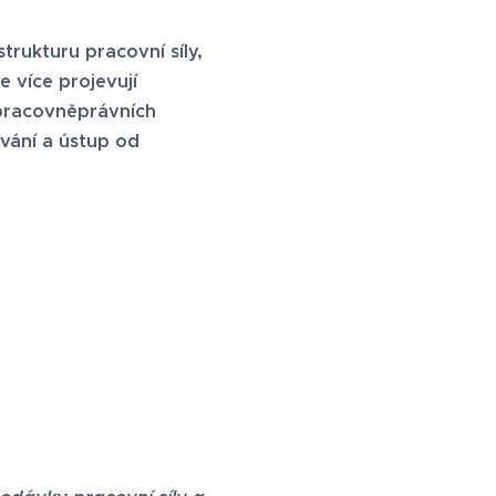
trukturu pracovní síly,
 více projevují
 pracovněprávních
vání a ústup od