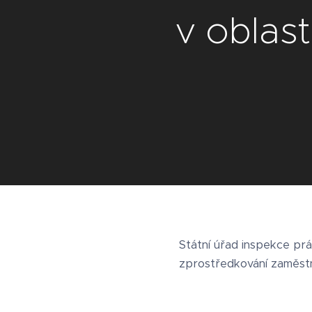
v oblas
Státní úřad inspekce prá
zprostředkování zaměst