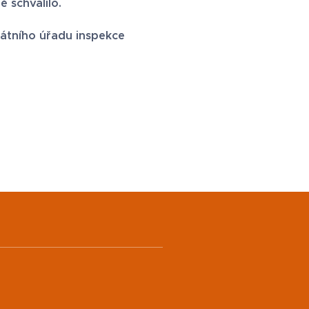
ě schválilo.
tátního úřadu inspekce