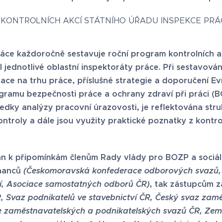
KONTROLNÍCH AKCÍ STÁTNÍHO ÚŘADU INSPEKCE PRÁ
áce každoročně sestavuje roční program kontrolních akc
l jednotlivé oblastní inspektoráty práce. Při sestavov
uace na trhu práce, příslušné strategie a doporučení Ev
ramu bezpečnosti práce a ochrany zdraví při práci (
edky analýzy pracovní úrazovosti, je reflektována stru
ntroly a dále jsou využity praktické poznatky z kontro
lán k připomínkám členům Rady vlády pro BOZP a sociál
tnanců
(Českomoravská konfederace odborových svazů,
í, Asociace samostatných odborů ČR)
, tak zástupcům 
 Svaz podnikatelů ve stavebnictví ČR, Český svaz zamě
e zaměstnavatelských a podnikatelských svazů ČR, Zem