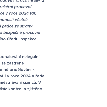
dodávky pracovní síly a
rekérní pracovní
ce v roce 2024 tak
nanosti včetně
 práce ze strany
ěli bezpečné pracovní
ního úřadu inspekce
 odhalování nelegální
 se zastřené
onně přidělováni k
at i v roce 2024 a řada
městnávání cizinců. V
síc kontrol a zjištěno