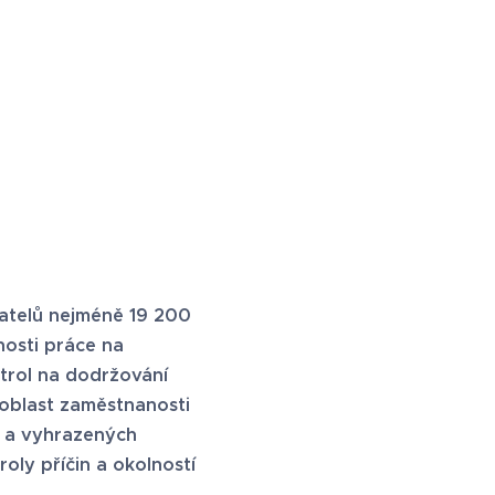
vatelů nejméně 19 200
osti práce na
trol na dodržování
oblast zaměstnanosti
e a vyhrazených
oly příčin a okolností