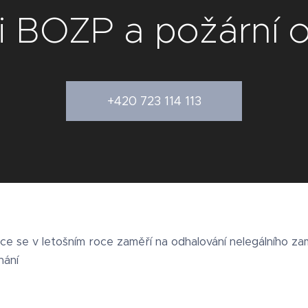
ti BOZP a požární 
+420 723 114 113
ce se v letošním roce zaměří na odhalování nelegálního z
nání