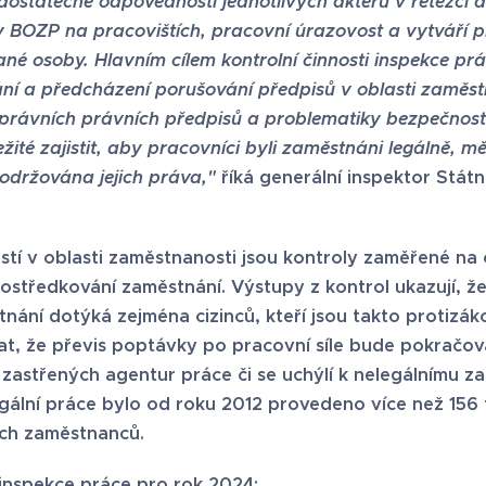
dostatečné odpovědnosti jednotlivých aktérů v řetězci 
v BOZP na pracovištích, pracovní úrazovost a vytváří p
é osoby. Hlavním cílem kontrolní činnosti inspekce prá
í a předcházení porušování předpisů v oblasti zaměst
rávních právních předpisů a problematiky bezpečnosti
žité zajistit, aby pracovníci byli zaměstnáni legálně, m
držována jejich práva,"
říká generální inspektor Stát
ostí v oblasti zaměstnanosti jsou kontroly zaměřené na
ostředkování zaměstnání. Výstupy z kontrol ukazují, že
nání dotýká zejména cizinců, kteří jsou takto protizák
at, že převis poptávky po pracovní síle bude pokračov
 zastřených agentur práce či se uchýlí k nelegálnímu za
gální práce bylo od roku 2012 provedeno více než 156 ti
ních zaměstnanců.
i inspekce práce pro rok 2024: