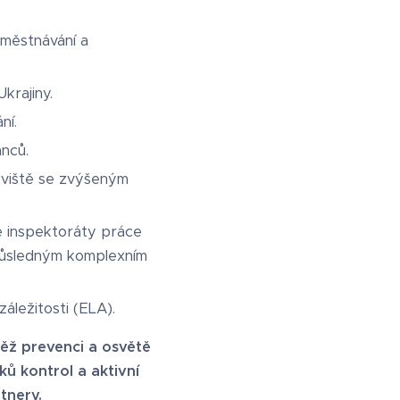
aměstnávání a
krajiny.
ní.
nců.
oviště se zvýšeným
e inspektoráty práce
 důsledným komplexním
áležitosti (ELA).
ěž prevenci a osvětě
ů kontrol a aktivní
tnery.