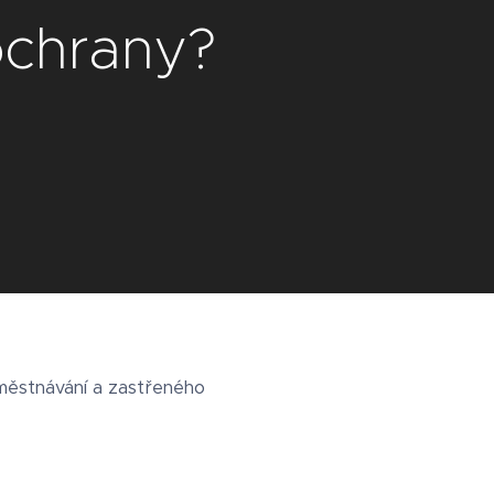
ochrany?
aměstnávání a zastřeného