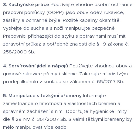
3. Kuchyňské práce
Používejte vhodné osobní ochranné
pracovní pomůcky (OOPP), jako obuv, oděv, rukavice,
zástěry a ochranné brýle. Rozlité kapaliny okamžitě
vytírejte do sucha a s noži manipulujte bezpečně.
Pracovníci přicházející do styku s potravinami musí mít
zdravotní průkaz a potřebné znalosti dle § 19 zákona č.
258/2000 Sb.
4. Servírování jídel a nápojů
Používejte vhodnou obuv a
gumové rukavice při mytí sklenic. Zakazujte mladistvým
prodej alkoholu v souladu se zákonem č. 65/2017 Sb.
5. Manipulace s těžkými břemeny
Informujte
zaměstnance o hmotnosti a vlastnostech břemen a
správném zacházení s nimi. Dodržujte hygienické limity
dle § 29 NV č. 361/2007 Sb. S velmi těžkými břemeny by
mělo manipulovat více osob.