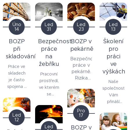
Led
Úno
Led
Led
13
14
31
23
Školení
BOZP
Bezpečnost
BOZP v
pro
při
práce
pekárně
práci
skladování
na
Bezpečnost
ve
žebříku
práce v
Práce ve
výškách
pekárně.
skladech
Pracovní
Rizika
je často
prostředí,
Naše
pekařů a
spojena s
ve kterém
společnost
jejich
mnoha
se
Vám
prevence
nebezpečími
využívají
přináší
pro
žebříky,
komplexní
Pro
zaměstnance,
vyžaduje
školení
Led
17
12
včetně
pečlivé
pro práci
pracovních
Led
BOZP v
dodržování
ve