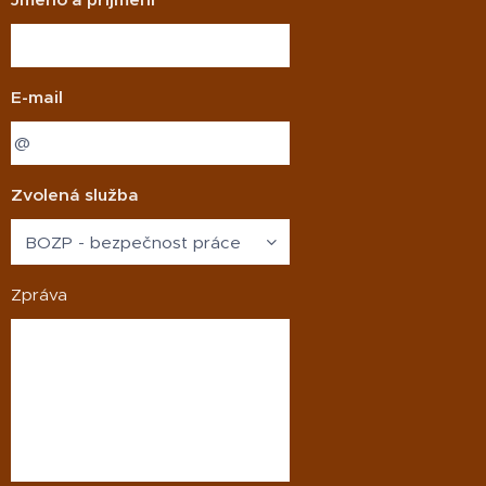
měl tuto
prověrku
provádět.
E-mail
Zvolená služba
Zpráva