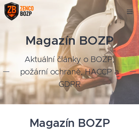
Magazín BOZP
Aktuální články o BOZP,
požární ochraně, HACCP a
GDPR
Magazín BOZP