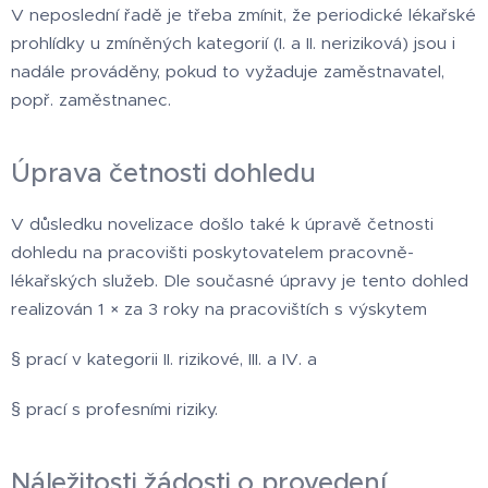
V neposlední řadě je třeba zmínit, že periodické lékařské
prohlídky u zmíněných kategorií (I. a II. neriziková) jsou i
nadále prováděny, pokud to vyžaduje zaměstnavatel,
popř. zaměstnanec.
Úprava četnosti dohledu
V důsledku novelizace došlo také k úpravě četnosti
dohledu na pracovišti poskytovatelem pracovně-
lékařských služeb. Dle současné úpravy je tento dohled
realizován 1 × za 3 roky na pracovištích s výskytem
§ prací v kategorii II. rizikové, III. a IV. a
§ prací s profesními riziky.
Náležitosti žádosti o provedení