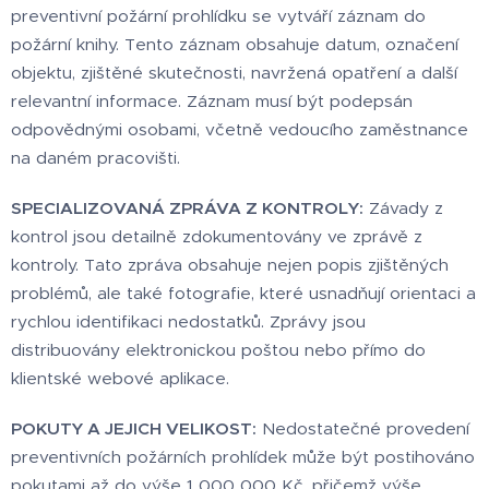
preventivní požární prohlídku se vytváří záznam do
požární knihy. Tento záznam obsahuje datum, označení
objektu, zjištěné skutečnosti, navržená opatření a další
relevantní informace. Záznam musí být podepsán
odpovědnými osobami, včetně vedoucího zaměstnance
na daném pracovišti.
SPECIALIZOVANÁ ZPRÁVA Z KONTROLY:
Závady z
kontrol jsou detailně zdokumentovány ve zprávě z
kontroly. Tato zpráva obsahuje nejen popis zjištěných
problémů, ale také fotografie, které usnadňují orientaci a
rychlou identifikaci nedostatků. Zprávy jsou
distribuovány elektronickou poštou nebo přímo do
klientské webové aplikace.
POKUTY A JEJICH VELIKOST:
Nedostatečné provedení
preventivních požárních prohlídek může být postihováno
pokutami až do výše 1 000 000 Kč, přičemž výše