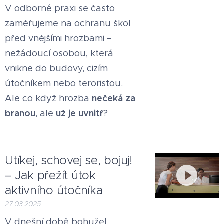
V odborné praxi se často
zaměřujeme na ochranu škol
před vnějšími hrozbami –
nežádoucí osobou, která
vnikne do budovy, cizím
útočníkem nebo teroristou.
nečeká za
Ale co když hrozba
branou
už je uvnitř
, ale
?
Utíkej, schovej se, bojuj!
– Jak přežít útok
aktivního útočníka
27.03.2025
V dnešní době bohužel