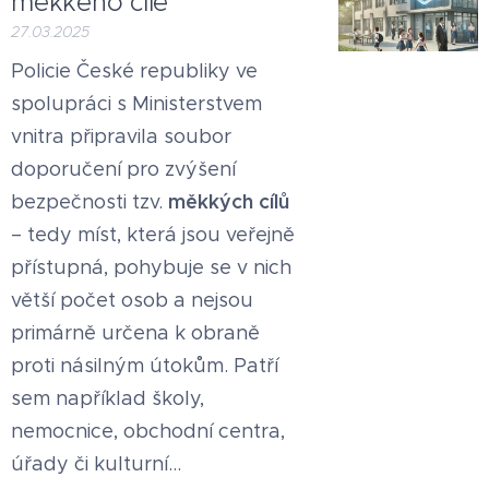
měkkého cíle
27.03.2025
Policie České republiky ve
spolupráci s Ministerstvem
vnitra připravila soubor
doporučení pro zvýšení
měkkých cílů
bezpečnosti tzv.
– tedy míst, která jsou veřejně
přístupná, pohybuje se v nich
větší počet osob a nejsou
primárně určena k obraně
proti násilným útokům. Patří
sem například školy,
nemocnice, obchodní centra,
úřady či kulturní...