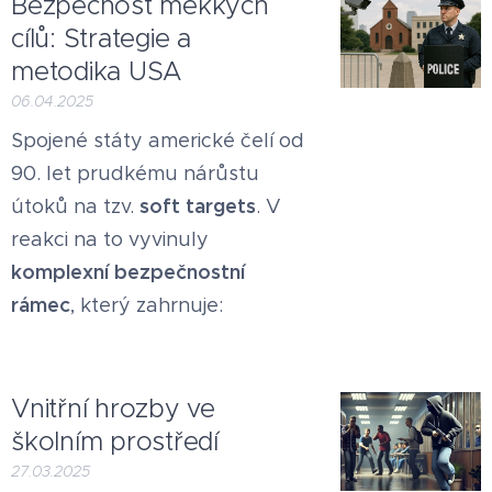
Bezpečnost měkkých
cílů: Strategie a
metodika USA
06.04.2025
Spojené státy americké čelí od
90. let prudkému nárůstu
soft targets
útoků na tzv.
. V
reakci na to vyvinuly
komplexní bezpečnostní
rámec
, který zahrnuje:
Vnitřní hrozby ve
školním prostředí
27.03.2025