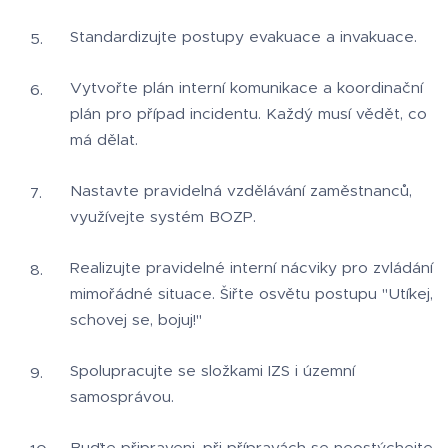
Standardizujte postupy evakuace a invakuace.
Vytvořte plán interní komunikace a koordinační
plán pro případ incidentu. Každý musí vědět, co
má dělat.
Nastavte pravidelná vzdělávání zaměstnanců,
využívejte systém BOZP.
Realizujte pravidelné interní nácviky pro zvládání
mimořádné situace. Šiřte osvětu postupu "Utíkej,
schovej se, bojuj!"
Spolupracujte se složkami IZS i územní
samosprávou.
Buďte připraveni, při přípravách se neostýchejte