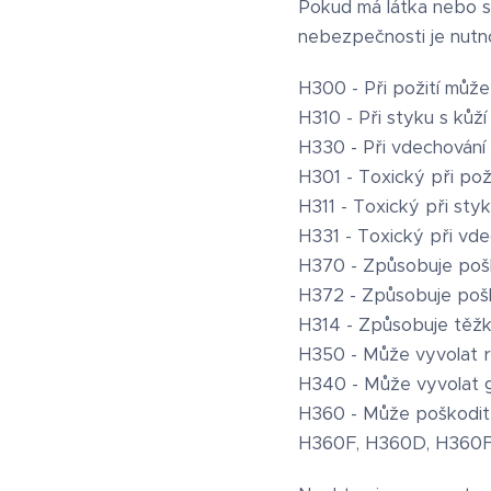
Pokud má látka nebo sm
nebezpečnosti je nutno
H300 - Při požití může
H310 - Při styku s kůž
H330 - Při vdechování
H301 - Toxický při poži
H311 - Toxický při styk
H331 - Toxický při vde
H370 - Způsobuje pošk
H372 - Způsobuje poš
H314 - Způsobuje těžk
H350 - Může vyvolat ra
H340 - Může vyvolat 
H360 - Může poškodit 
H360F, H360D, H360FD,