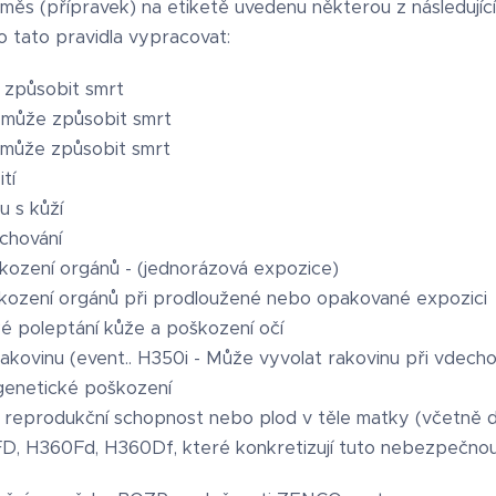
ěs (přípravek) na etiketě uvedenu některou z následující
 tato pravidla vypracovat:
 způsobit smrt
í může způsobit smrt
 může způsobit smrt
tí
u s kůží
chování
ození orgánů - (jednorázová expozice)
kození orgánů při prodloužené nebo opakované expozici
é poleptání kůže a poškození očí
kovinu (event.. H350i - Může vyvolat rakovinu při vdecho
genetické poškození
reprodukční schopnost nebo plod v těle matky (včetně 
 H360Fd, H360Df, které konkretizují tuto nebezpečnou 