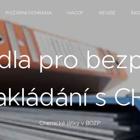
POŽÁRNÍ OCHRANA
HACCP
REVIZE
ŠK
idla pro bez
akládání s C
Chemické látky v BOZP