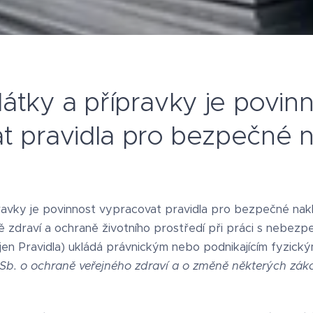
látky a přípravky je povin
t pravidla pro bezpečné n
ravky je povinnost vypracovat pravidla pro bezpečné naklá
ě zdraví a ochraně životního prostředí při práci s nebez
e jen Pravidla) ukládá právnickým nebo podnikajícím fyzi
b. o ochraně veřejného zdraví a o změně některých záko