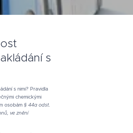
nost
akládání s
dání s nimi? Pravidla
pečnými chemickými
ckým osobám
§ 44a odst.
nů, ve znění