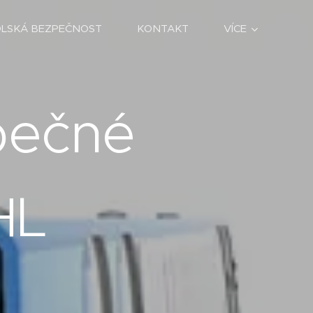
OLSKÁ BEZPEČNOST
KONTAKT
VÍCE
pečné
HL