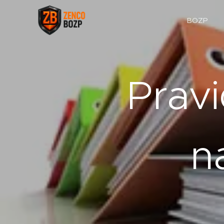
BOZP
Prav
n