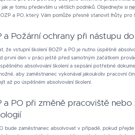
 jak je tomu především u větších podniků. Objednejte si
ne
OZP a PO, který Vám pomůže přesně stanovit lhůty pro 
 a Požární ochrany při nástupu d
t, že vstupní školení BOZP a PO je nutno úspěšně absolv
d první den v práci ještě před samotným začátkem prová
 úspěšného absolvování školení a sepsání potřebné dokume
možné, aby zaměstnanec vykonával jakoukoliv pracovní čin
ít až po úspěšném absolvování školení.
 a PO při změně pracoviště nebo
ologií
PO bude zaměstnanec absolvovat v případě, pokud přejde 