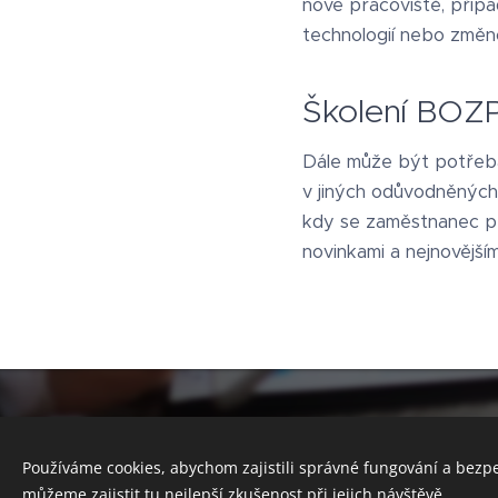
nové pracoviště, příp
technologií nebo změno
Školení BOZP
Dále může být potřeba
v jiných odůvodněných 
kdy se zaměstnanec př
novinkami a nejnovější
Používáme cookies, abychom zajistili správné fungování a bezp
můžeme zajistit tu nejlepší zkušenost při jejich návštěvě.