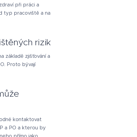
draví při práci a
d typ pracoviště a na
ištěných rizik
a základě zjišťování a
O. Proto bývají
omůže
vhodné kontaktovat
ZP a PO a kterou by
anebo přímo jako