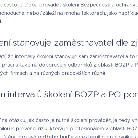
 často je třeba provádět školení Bezpečnosti a ochrany z
ednoduchá, neboť záleží na mnoha faktorech, jako napříkla
i.
lení stanovuje zaměstnavatel dle zj
atí, že intervaly školení stanovuje sám zaměstnavatel a to n
i práci a také na doporučení odborníků z oblasti BOZP a P
zných firmách a na různých pracovištích různé.
m intervalů školení BOZP a PO p
na otázku, jak často je nutné školení provádět, je tedy 
ou k prevenci rizik, která je profesionálem v oblasti BO
ajištěnu pro své potřeby buď jako externího pracovníka, 