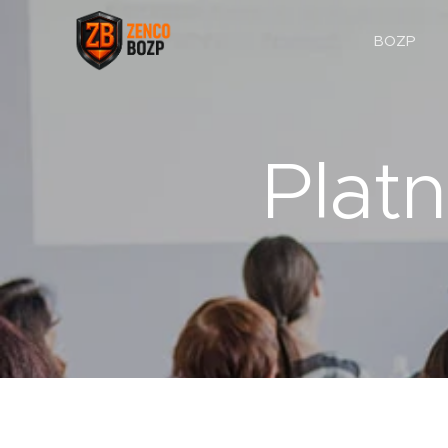
BOZP
Plat