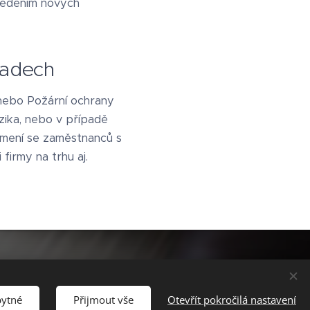
avedením nových
padech
 nebo Požární ochrany
izika, nebo v případě
ámení se zaměstnanců s
firmy na trhu aj.
bytné
Přijmout vše
Otevřít pokročilá nastavení