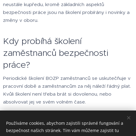
neustále kupředu, kromě základních aspektů
bezpečnosti práce jsou na školení probírány i novinky a
změny v oboru.
Kdy probíhá školení
zaměstnanců bezpečnosti
práce?
Periodické školení BOZP zaměstnanců se uskutečňuje v
pracovní době a zaměstnancům za něj náleží řádný plat.
Kvůli školení není třeba brát si dovolenou, nebo
absolvovat jej ve svém volném čase.
Používáme cookies, abychom zajistili správné fungování a
bezpečnost našich stránek. Tím vám můžeme zajistit tu
Bezpečnost práce a požární ochrana