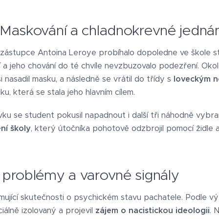
 Maskování a chladnokrevné jednán
o zástupce Antoina Leroye probíhalo dopoledne ve škole s
 a jeho chování do té chvíle nevzbuzovalo podezření. Oko
i nasadil masku, a následně se vrátil do třídy s
loveckým 
u, která se stala jeho hlavním cílem.
vku se student pokusil napadnout i další tři náhodně vybr
ní školy
, který útočníka pohotově odzbrojil pomocí židle 
 problémy a varovné signály
rmující skutečnosti o psychickém stavu pachatele. Podle v
ciálně izolovaný a projevil
zájem o nacistickou ideologii
. 