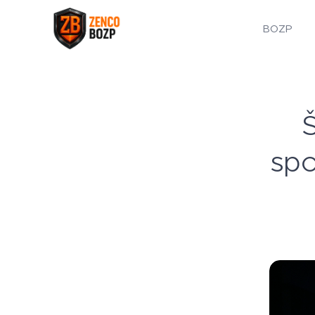
BOZP
Š
spo