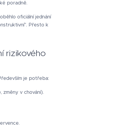
cké poradně.
běhlo oficiální jednání
struktivní". Přesto k
í rizikového
 Především je potřeba:
e, změny v chování).
tervence.