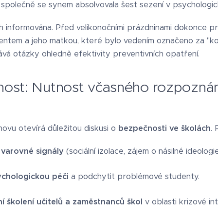
společně se synem absolvovala šest sezení v psychologi
h informována. Před velikonočními prázdninami dokonce pro
entem a jeho matkou, které bylo vedením označeno za "kon
lává otázky ohledně efektivity preventivních opatření.
nost: Nutnost včasného rozpoznán
ovu otevírá důležitou diskusi o
bezpečnosti ve školách
.
varovné signály
(sociální izolace, zájem o násilné ideologi
sychologickou péči
a podchytit problémové studenty.
ní školení učitelů a zaměstnanců škol
v oblasti krizové in