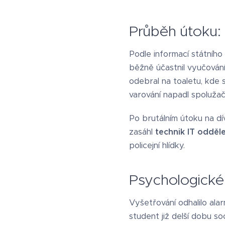
Průběh útoku:
Podle informací státníh
běžně účastnil vyučování
odebral na toaletu, kde s
varování napadl spolužačk
Po brutálním útoku na dí
zasáhl
technik IT odděle
policejní hlídky.
Psychologické
Vyšetřování odhalilo ala
student již delší dobu so