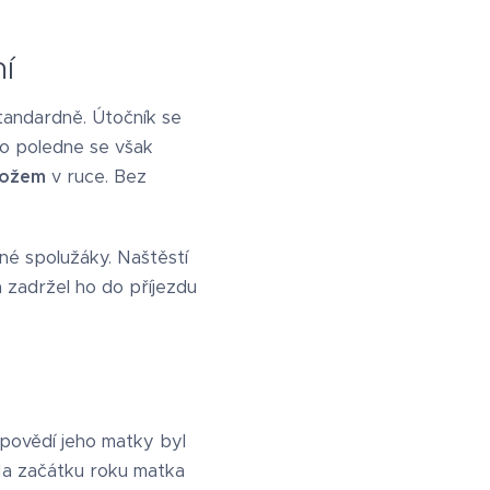
í
tandardně. Útočník se
lo poledne se však
nožem
v ruce. Bez
ané spolužáky. Naštěstí
a zadržel ho do příjezdu
ýpovědí jeho matky byl
Na začátku roku matka