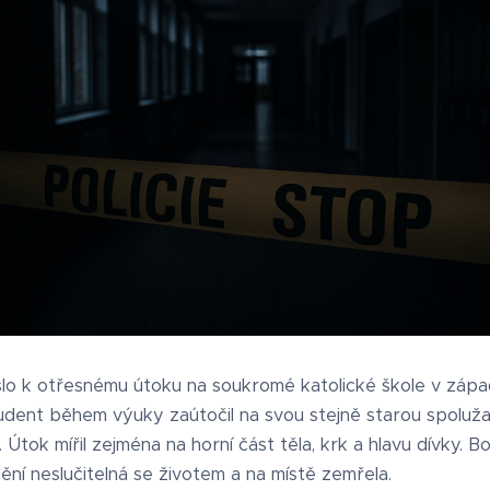
lo k otřesnému útoku na soukromé katolické škole v zá
udent během výuky zaútočil na svou stejně starou spoluža
. Útok mířil zejména na horní část těla, krk a hlavu dívky. B
ění neslučitelná se životem a na místě zemřela.