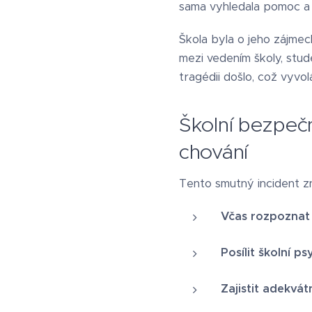
sama vyhledala pomoc a 
Škola byla o jeho zájmec
mezi vedením školy, stud
tragédii došlo, což vyvo
Školní bezpeč
chování
Tento smutný incident zn
Včas rozpoznat 
Posílit školní p
Zajistit adekvát