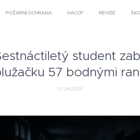
POŽÁRNÍ OCHRANA
HACCP
REVIZE
ŠK
estnáctiletý student zab
lužačku 57 bodnými ra
27.04.2025