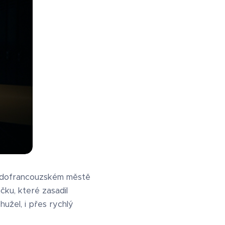
padofrancouzském městě
čku, které zasadil
ohužel, i přes rychlý