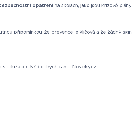
bezpečnostní opatření
na školách, jako jsou krizové plán
tnou připomínkou, že prevence je klíčová a že žádný signá
dil spolužačce 57 bodných ran – Novinky.cz