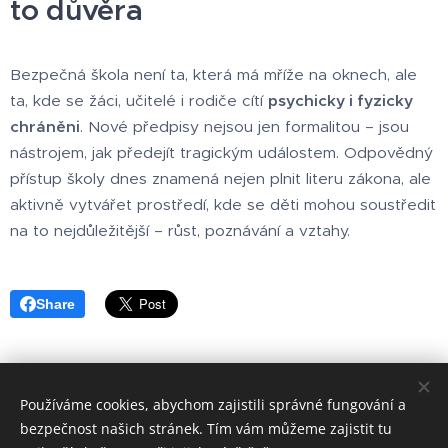
to důvěra
Bezpečná škola není ta, která má mříže na oknech, ale
ta, kde se žáci, učitelé i rodiče cítí
psychicky i fyzicky
chráněni
. Nové předpisy nejsou jen formalitou – jsou
nástrojem, jak předejít tragickým událostem. Odpovědný
přístup školy dnes znamená nejen plnit literu zákona, ale
aktivně vytvářet prostředí, kde se děti mohou soustředit
na to nejdůležitější – růst, poznávání a vztahy.
Share
Používáme cookies, abychom zajistili správné fungování a
bezpečnost našich stránek. Tím vám můžeme zajistit tu
Bezpečnost práce a požární ochrana